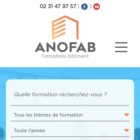
02 31 47 97 57
|
|